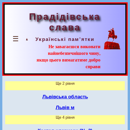
Прадідівська
слава
☰
Українські пам’ятки
Не завагаєшся виконати
найнебезпечнішого чину,
якщо цього вимагатиме добро
справи
Ще 2 рівня
Львівська область
Львів м
Ще 4 рівня