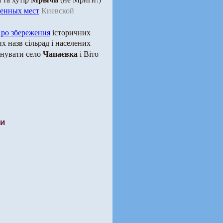
ленных мест
Киевской
ро збереження
історичних
х назв сільрад і населених
Чапаєвка
менувати село
і Віто-
ти