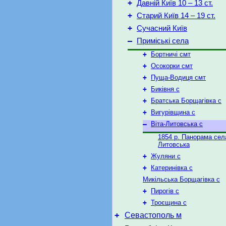
+
Давній Київ 10 – 13 ст.
+
Старий Київ 14 – 19 ст.
+
Сучасний Київ
–
Приміські села
+
Бортничі смт
+
Осокорки смт
+
Пуща-Водиця смт
+
Биківня с
+
Братська Борщагівка с
+
Вигурівщина c
–
Віта-Литовська с
1854 р. Панорама сел
Литовська
+
Жуляни с
+
Катеринівка с
Микільська Борщагівка с
+
Пирогів с
+
Троєщина с
+
Севастополь м