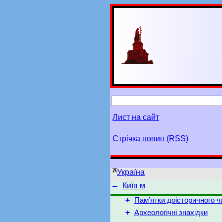
Лист на сайт
Стрічка новин (RSS)
^
Україна
–
Київ м
+
Пам’ятки доісторичного ч
+
Археологічні знахідки