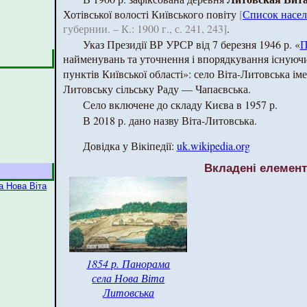
Хотівської волості Київського повіту
[
Список насе
губернии. – К.: 1900 г., с. 241, 243]
.
Указ Президії ВР УРСР від 7 березня 1946 р. «
П
найменувань та уточнення і впорядкування існуючи
пунктів Київської області»: село Віта-Литовська і
Литовську сільську Раду — Чапаєвська.
Село включене до складу Києва в 1957 р.
В 2018 р. дано назву Віта-Литовська.
Довідка у Вікіпедії:
uk.wikipedia.org
Вкладені елемен
а Нова Віта
1854 р. Панорама
села Нова Віта
Литовська