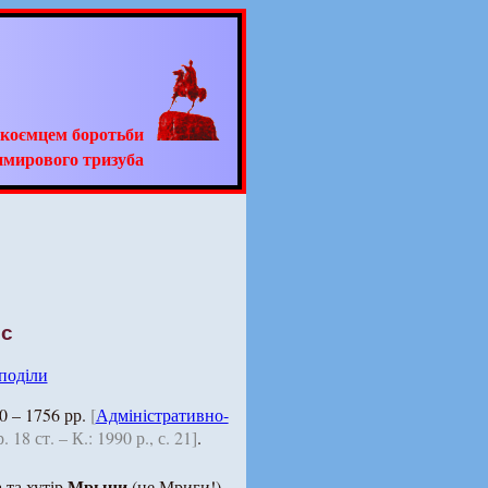
адкоємцем боротьби
имирового тризуба
 с
 поділи
0 – 1756 рр.
[
Адміністративно-
18 ст. – К.: 1990 р., с. 21]
.
а
Мрычи
та хутір
(не Мриги!)