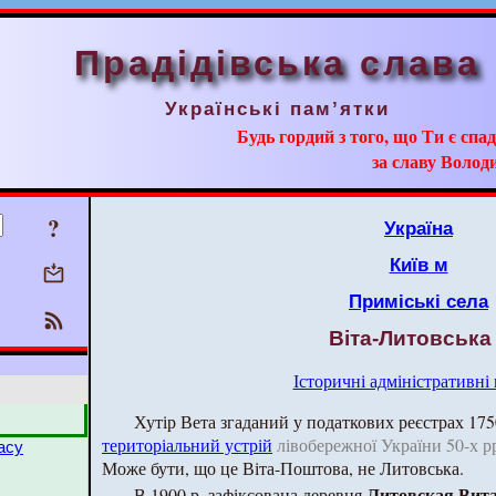
Прадідівська слава
Українські пам’ятки
Будь гордий з того, що Ти є сп
за славу Волод
?
Україна
Київ м
Приміські села
Віта-Литовська
Історичні адміністративні
Хутір Вета згаданий у податкових реєстрах 175
територіальний устрій
лівобережної України 50-х рр. 
асу
Може бути, що це Віта-Поштова, не Литовська.
Литовская Вит
В 1900 р. зафіксована деревня