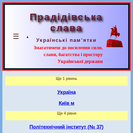
Прадідівська
слава
☰
Українські пам’ятки
Змагатимеш до посилення сили,
слави, багатства і простору
Української держави
Ще 1 рівень
Україна
Київ м
Ще 4 рівня
Політехнічний інститут (№ 37)