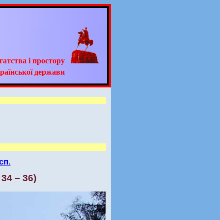
гатства і простору
раїнської держави
сп.
34 – 36)