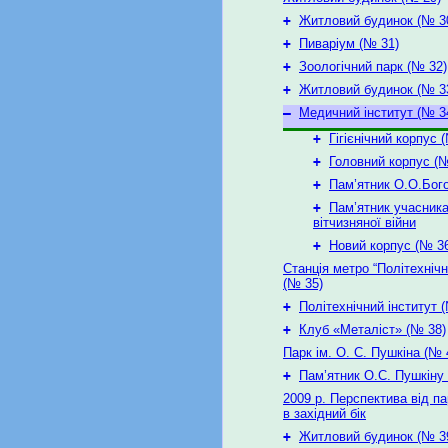
+
Житловий будинок (№ 3
+
Пиваріум (№ 31)
+
Зоологічний парк (№ 32)
+
Житловий будинок (№ 3
–
Медичний інститут (№ 34
+
Гігієнічний корпус 
+
Головний корпус (№
+
Пам’ятник О.О.Бо
+
Пам’ятник учасник
вітчизняної війни
+
Новий корпус (№ 3
Станція метро “Політехнічн
(№ 35)
+
Політехнічний інститут 
+
Клуб «Металіст» (№ 38)
Парк ім. О. С. Пушкіна (№ 
+
Пам’ятник О.С. Пушкіну 
2009 р. Перспектива від п
в західний бік
+
Житловий будинок (№ 3