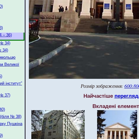
0)
3)
 – 36)
(№ 34)
 34)
гомольцю
ам Великої
6)
ий інститут”
Розмір зображення:
600:80
Найчастіше
перегляд
(№ 37)
Вкладені елемен
40)
(біля № 38)
арку Пушкіна
9)