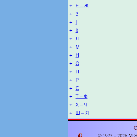
+
Е – Ж
+
З
+
І
+
К
+
Л
+
М
+
Н
+
О
+
П
+
Р
+
С
+
Т – Ф
+
Х – Ч
+
Ш – Я
С
© 1975 – 2026 М.Ж