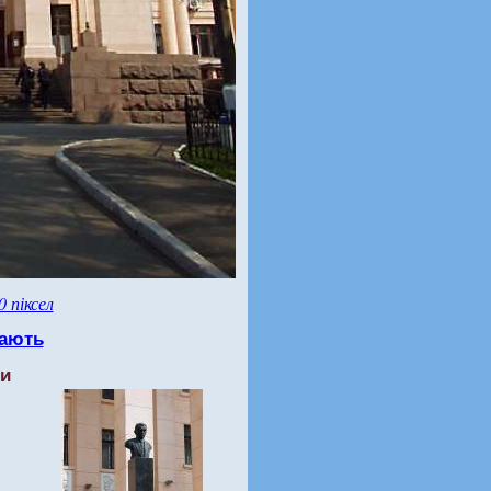
0 піксел
ають
ти