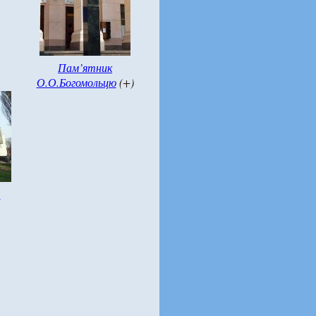
Пам’ятник
О.О.Богомольцю
(+)
)