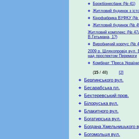
+
Брокбізнесбанк (№ 41)
+
Житловий будинок з іст
+
Кінофабрика ВУФКУ (№ 
+
Житловий будинок (№ 4
Житловий комплекс (№ 47а
В.Гетьмана, 1?)
+
Виробничий корпус (№ 4
2009 р. Шляхопровід вул. 
над проспектом Перемоги
+
Комбінат “Преса України
(
15
/ 48)
[2]
+
Берлинського вул.
+
Бесарабська пл.
+
Бехтеревський пров.
+
Білоруська вул.
+
Блакитного вул.
+
Богатирська вул.
+
Богдана Хмельницького в
+
Богомольця вул.