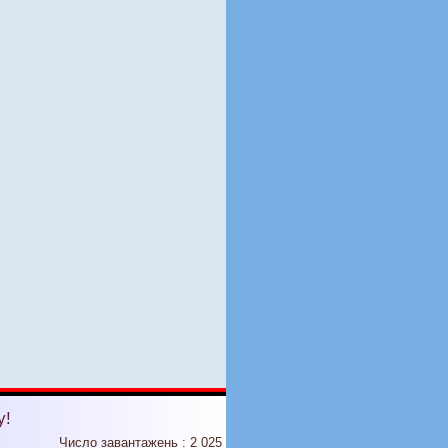
у!
Число завантажень : 2 025