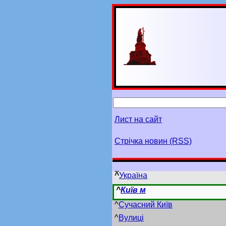
Лист на сайт
Стрічка новин (RSS)
^
Україна
^
Київ м
^
Сучасний Київ
^
Вулиці