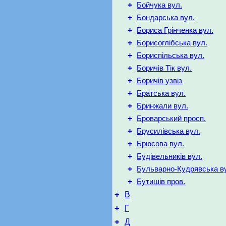
+
Бойчука вул.
+
Бондарська вул.
+
Бориса Грінченка вул.
+
Борисоглібська вул.
+
Бориспільська вул.
+
Боричів Тік вул.
+
Боричів узвіз
+
Братська вул.
+
Бринжали вул.
+
Броварський просп.
+
Брусилівська вул.
+
Брюсова вул.
+
Будівельників вул.
+
Бульварно-Кудрявська в
+
Бутишів пров.
+
В
+
Г
+
Д