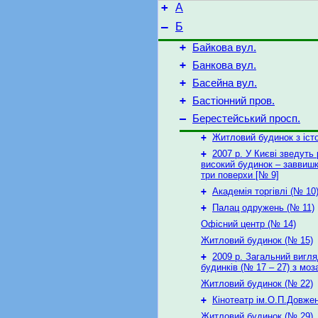
+
А
–
Б
+
Байкова вул.
+
Банкова вул.
+
Басейна вул.
+
Бастіонний пров.
–
Берестейський просп.
+
Житловий будинок з іст
+
2007 р. У Києві зведуть
високий будинок – заввишк
три поверхи [№ 9]
+
Академія торгівлі (№ 10
+
Палац одружень (№ 11)
Офісний центр (№ 14)
Житловий будинок (№ 15)
+
2009 р. Загальний вигл
будинків (№ 17 – 27) з моз
Житловий будинок (№ 22)
+
Кінотеатр ім.О.П.Довже
Житловий будинок (№ 29)