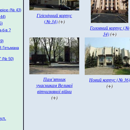
орією (№ 43)
Гігієнічний корпус
44)
(№ 34)
(+)
5)
Головний корпус (№
-б-в ?
34)
(+)
9)
В.Гетьмана
” (№ 50)
Пам’ятник
Новий корпус (№ 36
учасникам Великої
(+)
вітчизняної війни
(+)
ул.