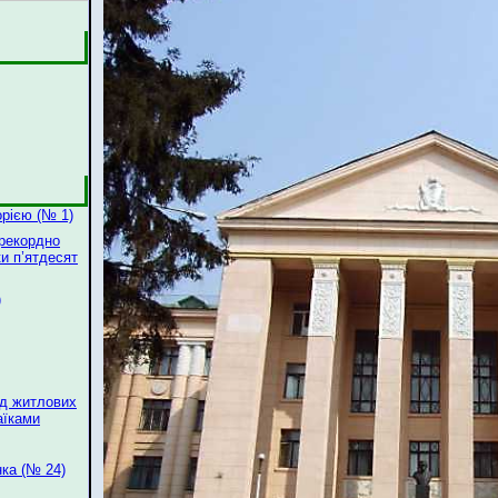
орією (№ 1)
 рекордно
и п’ятдесят
)
яд житлових
аїками
нка (№ 24)