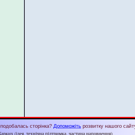
подобалась сторінка?
Допоможіть
розвитку нашого сайт
арких (ідея, технічна підтримка, частина наповнення)