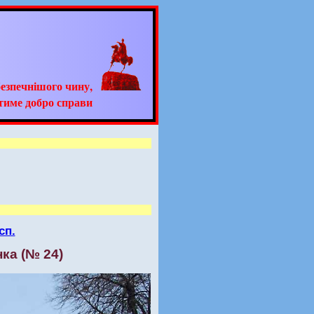
езпечнішого чину,
тиме добро справи
сп.
ка (№ 24)