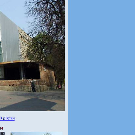
0 піксел
ти