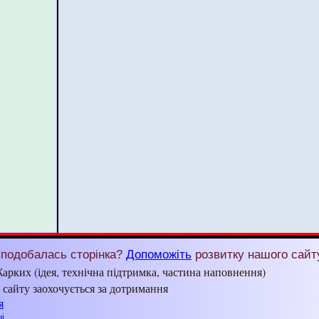
подобалась сторінка?
Допоможіть
розвитку нашого сайт
арких (ідея, технічна підтримка, частина наповнення)
з сайту заохочується за дотримання
я
і