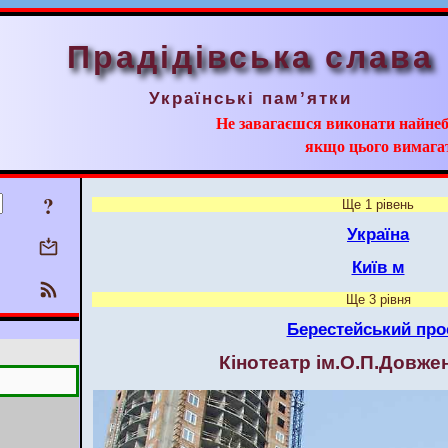
Прадідівська слава
Українські пам’ятки
Не завагаєшся виконати найнеб
якщо цього вимага
?
Ще 1 рівень
Україна
Київ м
Ще 3 рівня
Берестейський про
Кінотеатр ім.О.П.Довжен