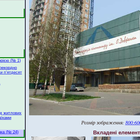
орією (№ 1)
 рекордно
и п’ятдесят
)
яд житлових
аїками
Розмір зображення:
800:60
Вкладені елемен
нка (№ 24)