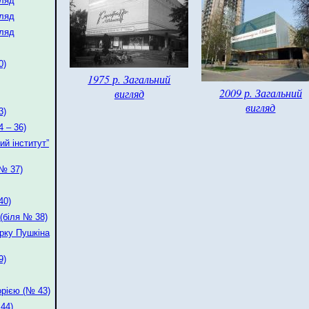
гляд
гляд
гляд
0)
1975 р. Загальний
2009 р. Загальний
вигляд
вигляд
3)
 – 36)
ий інститут”
(№ 37)
40)
(біля № 38)
арку Пушкіна
9)
орією (№ 43)
44)