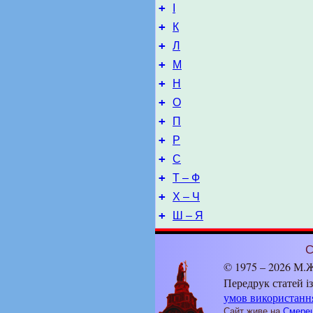
+
І
+
К
+
Л
+
М
+
Н
+
О
+
П
+
Р
+
С
+
Т – Ф
+
Х – Ч
+
Ш – Я
С
© 1975 – 2026 М.Ж
Передрук статей і
умов використанн
Сайт живе на
Смерец