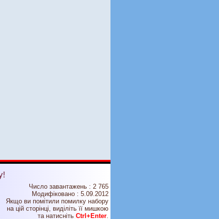
у!
Число завантажень : 2 765
Модифіковано :
5.09.2012
Якщо ви помітили помилку набору
на цiй сторiнцi, видiлiть її мишкою
та натисніть
Ctrl+Enter
.