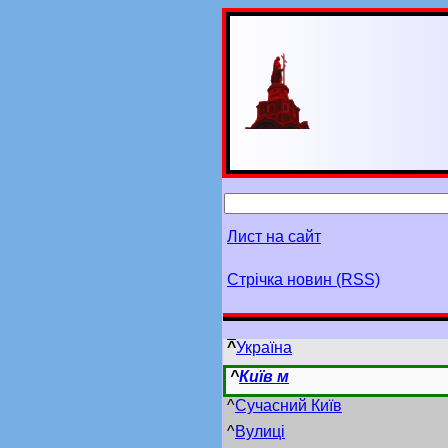
Лист на сайт
Стрічка новин (RSS)
^
Україна
^
Київ м
^
Сучасний Київ
^
Вулиці