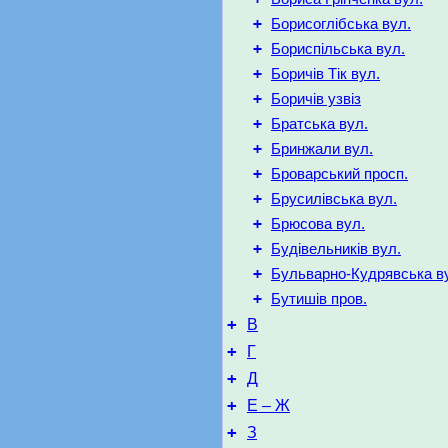
+
Борисоглібська вул.
+
Бориспільська вул.
+
Боричів Тік вул.
+
Боричів узвіз
+
Братська вул.
+
Бринжали вул.
+
Броварський просп.
+
Брусилівська вул.
+
Брюсова вул.
+
Будівельників вул.
+
Бульварно-Кудрявська в
+
Бутишів пров.
+
В
+
Г
+
Д
+
Е – Ж
+
З