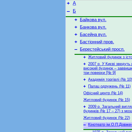
+
А
–
Б
+
Байкова вул.
+
Банкова вул.
+
Басейна вул.
+
Бастіонний пров.
–
Берестейський просп.
+
Житловий будинок з іст
+
2007 р. У Києві зведуть
високий будинок – заввишк
три поверхи [№ 9]
+
Академія торгівлі (№ 10
+
Палац одружень (№ 11)
Офісний центр (№ 14)
Житловий будинок (№ 15)
+
2009 р. Загальний вигл
будинків (№ 17 – 27) з моз
Житловий будинок (№ 22)
–
Кінотеатр ім.О.П.Довже