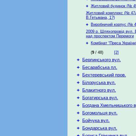
+
Житловий будинок (№ 4
Житловий комплекс (№ 47а
В.Гетьмана, 1?)
+
Виробничий корпус (№ 4
2009 р. Шляхопровід вул. 
над проспектом Перемоги
+
Комбінат “Преса України
(
9
/ 48)
[2]
+
Берлинського вул.
+
Бесарабська пл.
+
Бехтеревський пров.
+
Білоруська вул.
+
Блакитного вул.
+
Богатирська вул.
+
Богдана Хмельницького в
+
Богомольця вул.
+
Бойчука вул.
+
Бондарська вул.
+
Бориса Грінченка вул.