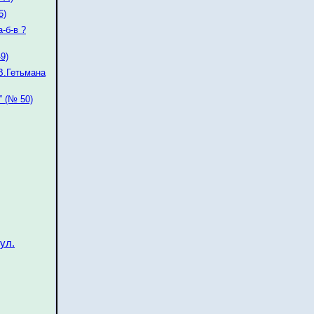
5)
-б-в ?
9)
В.Гетьмана
” (№ 50)
ул.