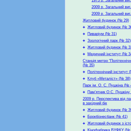
1975 р. Загальний ви
2009 р. Загальний ви
2009 р. Загальний ви
Житловий будинок (№ 29)
+
Житловий будинок (№ 3
+
Пиваріум (№ 31)
+
Зоологічний парк (№ 32)
+
Житловий будинок (№ 3
+
Медичний інститут (№ 34
Станція метро “Політехнічн
(№ 35)
+
Політехнічний інститут 
+
Клуб «Металіст» (№ 38)
Парк ім. О. С. Пушкіна (№ 
+
Пам’ятник О.С. Пушкіну 
2009 р. Перспектива від п
в західний бік
+
Житловий будинок (№ 3
+
Брокбізнесбанк (№ 41)
+
Житловий будинок з іст
+
Кінофабрика ВУФКУ (№ 