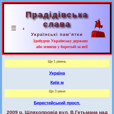
Прадідівська
слава
☰
Українські пам’ятки
Здобудеш Українську державу
або згинеш у боротьбі за неї!
Ще 1 рівень
Україна
Київ м
Ще 3 рівня
Берестейський просп.
2009 р. Шляхопровід вул. В.Гетьмана над