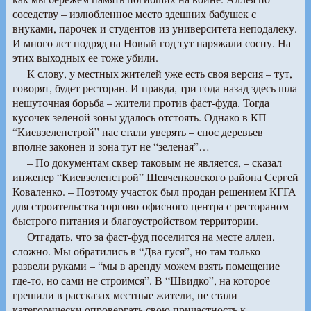
соседству – излюбленное место здешних бабушек с
внуками, парочек и студентов из университета неподалеку.
И много лет подряд на Новый год тут наряжали сосну. На
этих выходных ее тоже убили.
К слову, у местных жителей уже есть своя версия – тут,
говорят, будет ресторан. И правда, три года назад здесь шла
нешуточная борьба – жители против фаст-фуда. Тогда
кусочек зеленой зоны удалось отстоять. Однако в КП
“Киевзеленстрой” нас стали уверять – снос деревьев
вполне законен и зона тут не “зеленая”…
– По документам сквер таковым не является, – сказал
инженер “Киевзеленстрой” Шевченковского района Сергей
Коваленко. – Поэтому участок был продан решением КГГА
для строительства торгово-офисного центра с рестораном
быстрого питания и благоустройством территории.
Отгадать, что за фаст-фуд поселится на месте аллеи,
сложно. Мы обратились в “Два гуся”, но там только
развели руками – “мы в аренду можем взять помещение
где-то, но сами не строимся”. В “Швидко”, на которое
грешили в рассказах местные жители, не стали
категорически опровергать свою причастность к