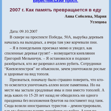
Берестейський просп.
2007 г. Как память превращается в еду
Анна Соболева, Мария
Углецова
Дата: 09.10.2007
В сквере на проспекте Победы, 50А, вырубка деревьев
началась на выходных, а вчера там уже корчевали пни.
– Я в понедельник проезжал мимо и увидел, как
спиленные деревья грузят! – возмущается киевлянин
Григорий Мельничук. – Я остановился и подошел
разобраться, кто же разрешил аллею рубить. Сотрудники
“Киевзеленстроя” не объяснили, зачем уничтожили рослые
и здоровые на вид тополя.
Признаться, поначалу было страшно поверить, что кто-
то осмелится уничтожать аллею возле памятника. Но на
месте мы застали уродливые ямы и пни вместо тополей. А
ведь каких-то 15-20 лет назад не обходилось ни одного
праздника без возложения букетов на постамент под танк.
Сюда возили иностранных туристов – демонстрировали,
как мы бережем память погибших на войне. Аллея по