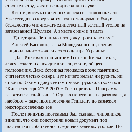
строительству, хотя и не подтвердили слухов.
Кстати, восемь спиленных деревьев – только начало.
Уже сегодня в сквер явятся люди с топорами и будут
безжалостно уничтожать единственный зеленый уголок на
загазованной Шулявке. А вместе с ним и память.
“Да тут даже бетонную площадку трогать нельзя!”
Алексей Василюк, глава Молодежного отделения
Национального экологического центра Украины:
– Давайте с вами посмотрим Генплан Киева – итак,
аллея возле танка входит в зеленую зону общего
пользования. Даже бетонная площадка возле памятника
считается частью сквера. Тут ничего нельзя ни рубить, ни
строить. Какими документами может руководствоваться
“Киевзеленстрой”? В 2005-м была принята “Программа
развития зеленой зоны”. Однако ничего она не развивала, а
наоборот – даже противоречила Генплану по размерам
некоторых зеленых зон.
После принятия программы был скандал, чиновников
винили, что они подстроили новый документ под
последствия собственного дерибана зеленых уголков. Но