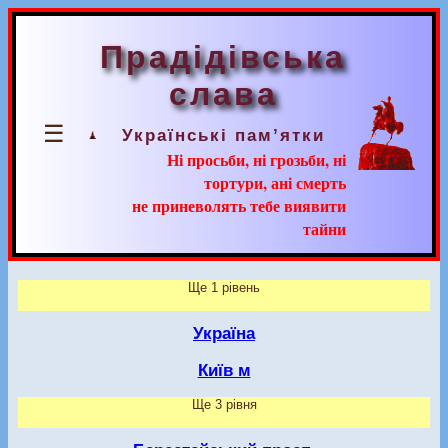
Прадідівська
слава
☰
Українські пам’ятки
Ні просьби, ні грозьби, ні
тортури, ані смерть
не приневолять тебе виявити
тайни
Ще 1 рівень
Україна
Київ м
Ще 3 рівня