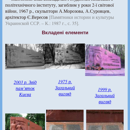
політехнічного інституту, загиблим у роки 2-ї світової
війни, 1967 р., скульптори А.Морозова, А.Суровцев,
архітектор Є.Вересов
[Памятники истории и культуры
Украинской ССР. – К.: 1987 г., с. 35].
Вкладені елементи
1975 р.
2003 р. Звід
Загальний
пам’яток
1999 р.
вигляд
Києва
Загальний
вигляд