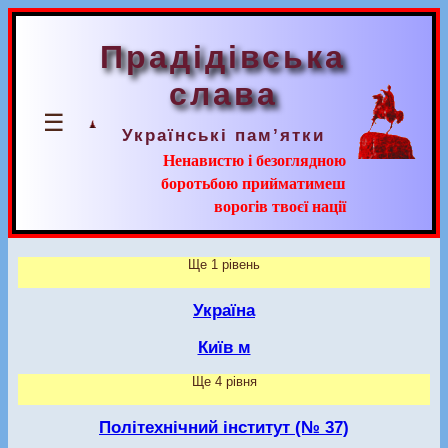
Прадідівська
слава
☰
Українські пам’ятки
Ненавистю і безоглядною
боротьбою прийматимеш
ворогів твоєї нації
Ще 1 рівень
Україна
Київ м
Ще 4 рівня
Політехнічний інститут (№ 37)