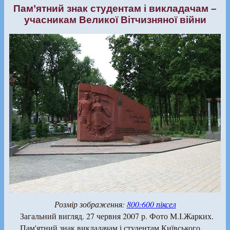
Пам’ятний знак студентам і викладачам –
учасникам Великої Вітчизняної війни
Розмір зображення:
800:600 піксел
Загальний вигляд. 27 червня 2007 р. Фото М.І.Жарких.
Пам'ятний знак викладачам і студентам Київського