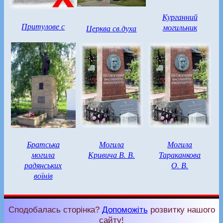
Курганний
Притулове с
могильник
Церква св.духа
Братська
Могила
Могила
могила
Кривича В. В.
Тараканкова
радянських
О. В.
воїнів
Сподобалась сторінка?
Допоможіть
розвитку нашого
сайту!