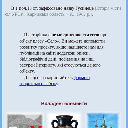
В 1 пол.18 ст. зафіксовано назву Гусинець
[Історія міст і
сіл УРСР : Харківська область. – К.: 1967 р.]
.
незавершеною статтею
Ця сторінка є
про
об’єкт класу «Село». Ви можете допомогти
розвитку проекту, якщо надішлете нам для
публікації на сайті додаткові описи,
бібліографічні дані, посилання на інші
ресурси Інтернету, які стосуються даного
об’єкту.
Для цього скористайтесь
формою
зворотнього зв’язку
.
Вкладені елементи