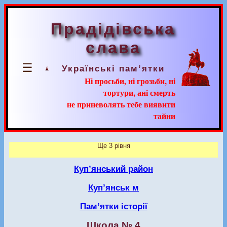
Прадідівська
слава
☰
Українські пам’ятки
Ні просьби, ні грозьби, ні
тортури, ані смерть
не приневолять тебе виявити
тайни
Ще 3 рівня
Куп’янський район
Куп’янськ м
Пам’ятки історії
Школа № 4