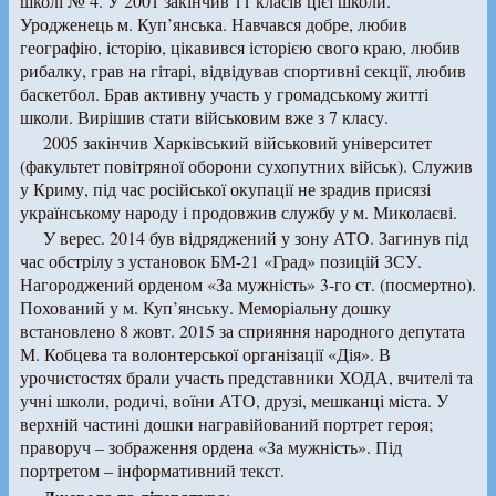
школі № 4. У 2001 закінчив 11 класів цієї школи.
Уродженець м. Куп’янська. Навчався добре, любив
географію, історію, цікавився історією свого краю, любив
рибалку, грав на гітарі, відвідував спортивні секції, любив
баскетбол. Брав активну участь у громадському житті
школи. Вирішив стати військовим вже з 7 класу.
2005 закінчив Харківський військовий університет
(факультет повітряної оборони сухопутних військ). Служив
у Криму, під час російської окупації не зрадив присязі
українському народу і продовжив службу у м. Миколаєві.
У верес. 2014 був відряджений у зону АТО. Загинув під
час обстрілу з установок БМ-21 «Град» позицій ЗСУ.
Нагороджений орденом «За мужність» 3-го ст. (посмертно).
Похований у м. Куп’янську. Меморіальну дошку
встановлено 8 жовт. 2015 за сприяння народного депутата
М. Кобцева та волонтерської організації «Дія». В
урочистостях брали участь представники ХОДА, вчителі та
учні школи, родичі, воїни АТО, друзі, мешканці міста. У
верхній частині дошки награвійований портрет героя;
праворуч – зображення ордена «За мужність». Під
портретом – інформативний текст.