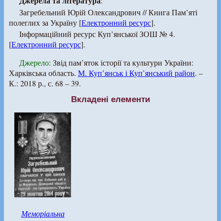
Джерела та література
:
Загребельний Юрій Олександрович // Книга Пам’яті
полеглих за Україну [
Електронний ресурс
].
Інформаційний ресурс Куп’янської ЗОШ № 4.
[
Електронний ресурс
].
Джерело
: Звід пам’яток історії та культури України:
Харківська область.
М. Куп’янськ і Куп’янський район
. –
К.: 2018 р., с. 68 – 39.
Вкладені елементи
Меморіальна