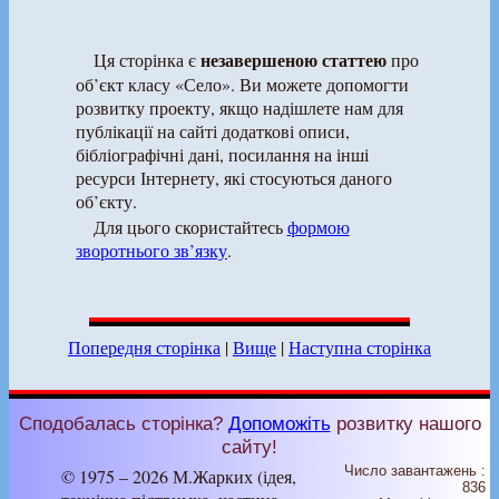
незавершеною статтею
Ця сторінка є
про
об’єкт класу «Село». Ви можете допомогти
розвитку проекту, якщо надішлете нам для
публікації на сайті додаткові описи,
бібліографічні дані, посилання на інші
ресурси Інтернету, які стосуються даного
об’єкту.
Для цього скористайтесь
формою
зворотнього зв’язку
.
Попередня сторінка
|
Вище
|
Наступна сторінка
Сподобалась сторінка?
Допоможіть
розвитку нашого
сайту!
Число завантажень :
© 1975 – 2026 М.Жарких (ідея,
836