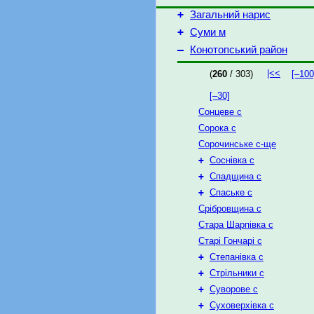
+
Загальний нарис
+
Суми м
–
Конотопський район
|<<
(
260
/ 303)
[–100
[–30]
Сонцеве с
Сорока с
Сорочинське с-ще
+
Соснівка с
+
Спадщина с
+
Спаське с
Срібровщина с
Стара Шарпівка с
Старі Гончарі с
+
Степанівка с
+
Стрільники с
+
Суворове с
+
Суховерхівка с