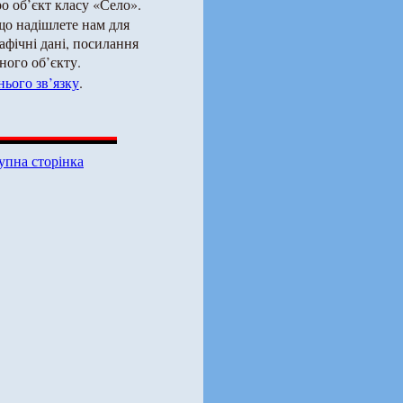
о об’єкт класу «Село».
що надішлете нам для
рафічні дані, посилання
ного об’єкту.
ього зв’язку
.
упна сторінка