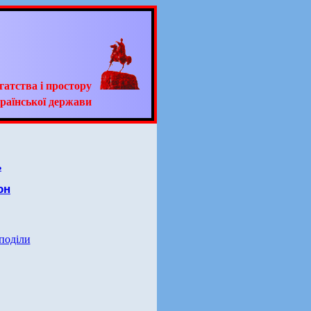
гатства і простору
раїнської держави
ь
он
 поділи