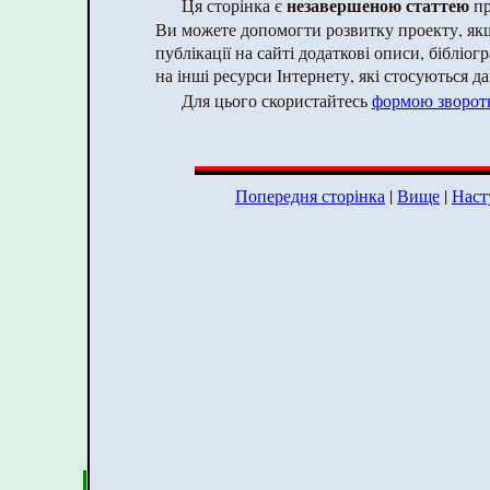
незавершеною статтею
Ця сторінка є
пр
Ви можете допомогти розвитку проекту, як
публікації на сайті додаткові описи, бібліог
на інші ресурси Інтернету, які стосуються да
Для цього скористайтесь
формою зворотн
Попередня сторінка
|
Вище
|
Наст