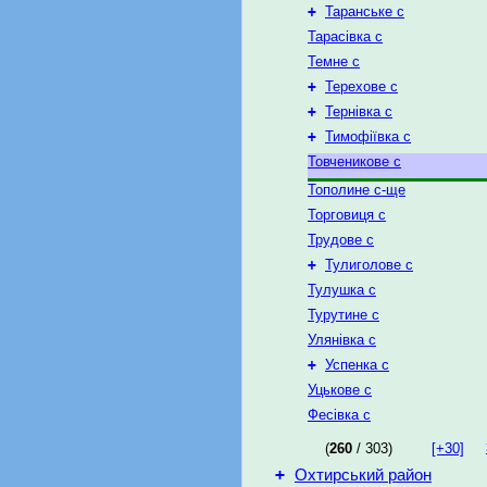
+
Таранське с
Тарасівка с
Темне с
+
Терехове с
+
Тернівка с
+
Тимофіївка с
Товченикове с
Тополине с-ще
Торговиця с
Трудове с
+
Тулиголове с
Тулушка с
Турутине с
Улянівка с
+
Успенка с
Уцькове с
Фесівка с
(
260
/ 303)
[+30]
+
Охтирський район