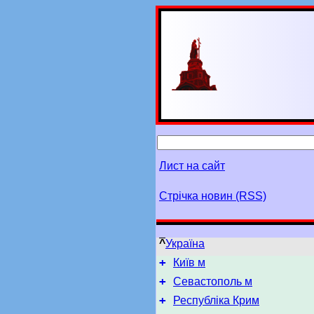
Лист на сайт
Стрічка новин (RSS)
^
Україна
+
Київ м
+
Севастополь м
+
Республіка Крим