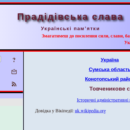
Прадідівська слава
Українські пам’ятки
Змагатимеш до посилення сили, слави, ба
Ук
?
Україна
Сумська област
Конотопський рай
Товченикове с
Історичні адміністративні
Довідка у Вікіпедії:
uk.wikipedia.org