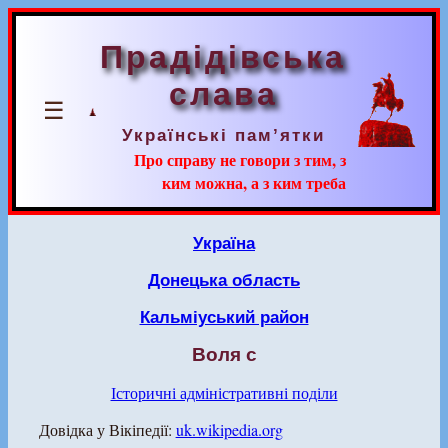
Прадідівська
слава
☰
Українські пам’ятки
Про справу не говори з тим, з
ким можна, а з ким треба
Україна
Донецька область
Кальміуський район
Воля с
Історичні адміністративні поділи
Довідка у Вікіпедії:
uk.wikipedia.org