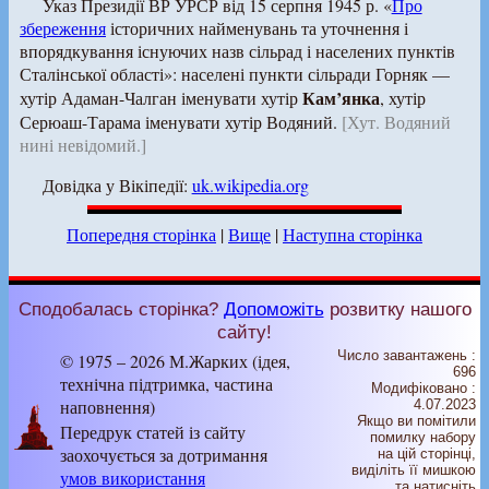
Указ Президії ВР УРСР від 15 серпня 1945 р. «
Про
збереження
історичних найменувань та уточнення і
впорядкування існуючих назв сільрад і населених пунктів
Сталінської області»: населені пункти сільради Горняк —
Кам’янка
хутір Адаман-Чалган іменувати хутір
, хутір
Серюаш-Тарама іменувати хутір Водяний.
[Хут. Водяний
нині невідомий.]
Довідка у Вікіпедії:
uk.wikipedia.org
Попередня сторінка
|
Вище
|
Наступна сторінка
Сподобалась сторінка?
Допоможіть
розвитку нашого
сайту!
Число завантажень :
© 1975 – 2026 М.Жарких (ідея,
696
технічна підтримка, частина
Модифіковано :
наповнення)
4.07.2023
Якщо ви помітили
Передрук статей із сайту
помилку набору
заохочується за дотримання
на цiй сторiнцi,
видiлiть її мишкою
умов використання
та натисніть