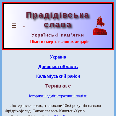
Прадідівська
слава
☰
Українські пам’ятки
Пімсти смерть великих лицарів
Україна
Донецька область
Кальміуський район
Тернівка с
Історичні адміністративні поділи
Лютеранське село, засноване 1865 року під назвою
Фрідріхсфельд. Також звалось Кляттен-Хутір.