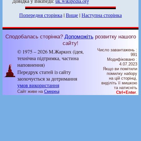
Довідка у Вікіпедії:
uk.wikipedia.org
Попередня сторінка
|
Вище
|
Наступна сторінка
Сподобалась сторінка?
Допоможіть
розвитку нашого
сайту!
Число завантажень :
© 1975 – 2026 М.Жарких (ідея,
991
технічна підтримка, частина
Модифіковано :
наповнення)
4.07.2023
Якщо ви помітили
Передрук статей із сайту
помилку набору
заохочується за дотримання
на цiй сторiнцi,
видiлiть її мишкою
умов використання
та натисніть
Сайт живе на
Смереці
Ctrl+Enter
.