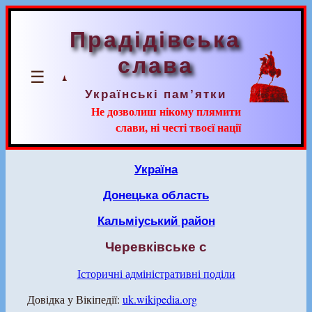
Прадідівська
слава
☰
Українські пам’ятки
Не дозволиш нікому плямити
слави, ні честі твоєї нації
Україна
Донецька область
Кальміуський район
Черевківське с
Історичні адміністративні поділи
Довідка у Вікіпедії:
uk.wikipedia.org