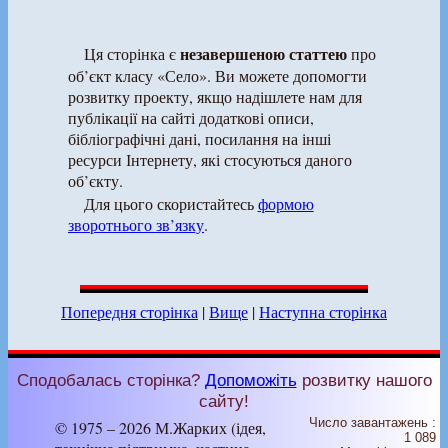
незавершеною статтею
Ця сторінка є
про
об’єкт класу «Село». Ви можете допомогти
розвитку проекту, якщо надішлете нам для
публікації на сайті додаткові описи,
бібліографічні дані, посилання на інші
ресурси Інтернету, які стосуються даного
об’єкту.
Для цього скористайтесь
формою
зворотнього зв’язку
.
Попередня сторінка
|
Вище
|
Наступна сторінка
Сподобалась сторінка?
Допоможіть
розвитку нашого
сайту!
Число завантажень :
© 1975 – 2026 М.Жарких (ідея,
1 089