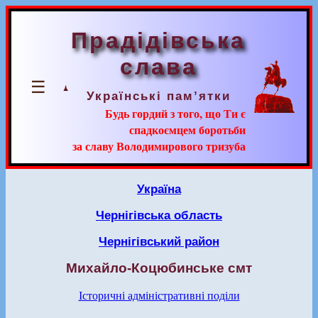
Прадідівська
слава
☰
Українські пам’ятки
Будь гордий з того, що Ти є
спадкоємцем боротьби
за славу Володимирового тризуба
Україна
Чернігівська область
Чернігівський район
Михайло-Коцюбинське смт
Історичні адміністративні поділи