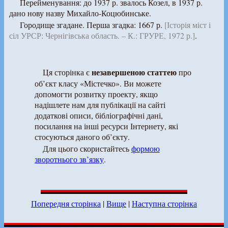
Перейменування: до 1937 р. звалось Козел, в 1937 р.
дано нову назву Михайло-Коцюбинське.
Городище згадане. Перша згадка: 1667 р.
[Історія міст і
сіл УРСР: Чернігівська область. – К.: ГРУРЕ, 1972 р.]
.
незавершеною статтею
Ця сторінка є
про
об’єкт класу «Містечко». Ви можете
допомогти розвитку проекту, якщо
надішлете нам для публікації на сайті
додаткові описи, бібліографічні дані,
посилання на інші ресурси Інтернету, які
стосуються даного об’єкту.
Для цього скористайтесь
формою
зворотнього зв’язку
.
Попередня сторінка
|
Вище
|
Наступна сторінка