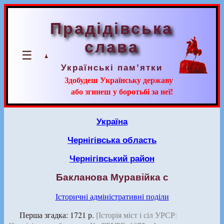
Прадідівська
слава
☰
Українські пам’ятки
Здобудеш Українську державу
або згинеш у боротьбі за неї!
Україна
Чернігівська область
Чернігівський район
Бакланова Муравійка с
Історичні адміністративні поділи
Перша згадка: 1721 р.
[Історія міст і сіл УРСР: