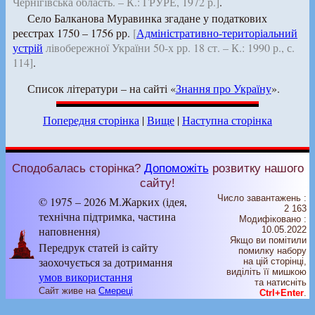
Чернігівська область. – К.: ГРУРЕ, 1972 р.]
.
Село Балканова Муравинка згадане у податкових
реєстрах 1750 – 1756 рр.
[
Адміністративно-територіальний
устрій
лівобережної України 50-х рр. 18 ст. – К.: 1990 р., с.
114]
.
Список літератури – на сайті «
Знання про Україну
».
Попередня сторінка
|
Вище
|
Наступна сторінка
Сподобалась сторінка?
Допоможіть
розвитку нашого
сайту!
Число завантажень :
© 1975 – 2026 М.Жарких (ідея,
2 163
технічна підтримка, частина
Модифіковано :
наповнення)
10.05.2022
Якщо ви помітили
Передрук статей із сайту
помилку набору
заохочується за дотримання
на цiй сторiнцi,
видiлiть її мишкою
умов використання
та натисніть
Сайт живе на
Смереці
Ctrl+Enter
.