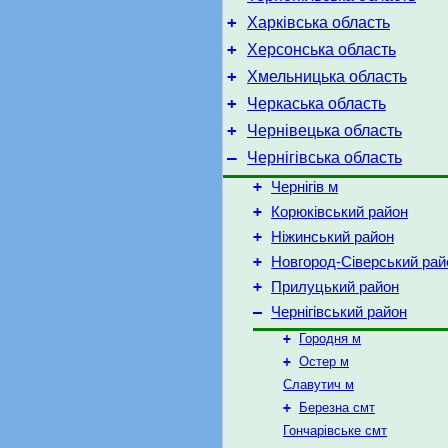
+
Харківська область
+
Херсонська область
+
Хмельницька область
+
Черкаська область
+
Чернівецька область
–
Чернігівська область
+
Чернігів м
+
Корюківський район
+
Ніжинський район
+
Новгород-Сіверський рай
+
Прилуцький район
–
Чернігівський район
+
Городня м
+
Остер м
Славутич м
+
Березна смт
Гончарівське смт