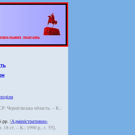
извольних змагань
сть
он
 поділи
РСР: Чернігівська область. – К.:
6 рр.
[
Адміністративно-
18 ст. – К.: 1990 р., с. 55]
.