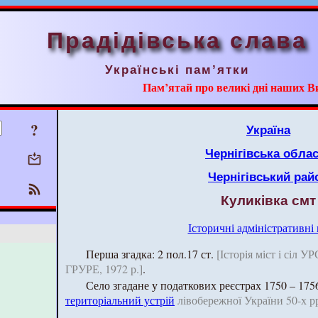
Прадідівська слава
Українські пам’ятки
Пам’ятай про великі дні наших В
?
Україна
Чернігівська обла
Чернігівський рай
Куликівка смт
Історичні адміністративні
Перша згадка: 2 пол.17 ст.
[Історія міст і сіл У
ГРУРЕ, 1972 р.]
.
Село згадане у податкових реєстрах 1750 – 175
територіальний устрій
лівобережної України 50-х рр. 