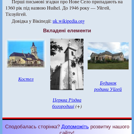
Перші письмові згадки про Нове Село припадають на
1360 рік під назвою Huihel. До 1946 року — Уйгей,
Тісоуйгей.
Довідка у Вікіпедії:
uk.wikipedia.org
Вкладені елементи
Костел
Будинок
родини Уйгей
Церква Різдва
богородиці
(+)
Сподобалась сторінка?
Допоможіть
розвитку нашого
сайту!