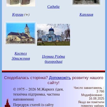
Садиба
Курган
(+)
Каплиця
Костел
Церква Різдва
Здвиження
богородиці
Сподобалась сторінка?
Допоможіть
розвитку нашого
сайту!
Число завантажень :
© 1975 – 2026 М.Жарких (ідея,
3 766
технічна підтримка, частина
Модифіковано :
наповнення)
16.08.2025
Якщо ви помітили
Передрук статей із сайту
помилку набору