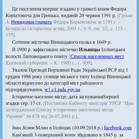
Це поселення вперше згадано у грамоті князя Федора
Коріатовича для Гринька, виданій 20 червня 1391 р.
[
Груша
А.
Невядомая грамата
Фёдара Карыятавіча за 1391 г. –
Беларускі гістарычны агляд, 2001 г., т. 8, сш. 1/2, с. 123 –
135]
.
Сотенне містечко Вінницького полка в 1649 р.
Ильинцы
В 1900 р. зафіксовано містечко
Іллінецької
волості Липовецького повіту
[
Список населенных мест
Киевской губернии. – К.: 1900 г., с. 909]
.
Указом Президії Верховної Ради Української РСР від 1
грудня 1986 року селище міського типу Іллінці Вінницької
області віднесено до категорії міст районного
підпорядкування.
w1.c1.rada.gov.ua
Історичне населене місце; дата заснування/першої
згадки сер. 17 ст.
[Постанова Кабінету міністрів УРСР “Про
затвердження Списку історичних населених місць
України” № 878 від 26.07.2001 р.]
.
Іван Зелюк
Млин в Іллінцях (10.09.2018 р.)
facebook.com
Кам’яний 3-поверховий млин збудовано в 1845 р. за