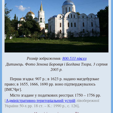
Розмір зображення:
800:533 піксел
Дитинець. Фото Зенона Боровця і Богдана Тхора, 3 серпня
2005 р.
Перша згадка: 907 р.; в 1623 р. надано магдебурзьке
право; в 1655, 1666, 1690 рр. воно підтверджувалось
[ІМСЧрг].
Місто згадане у податкових реєстрах 1750 – 1756 рр.
[
Адміністративно-територіальний устрій
лівобережної
України 50-х рр. 18 ст. – К.: 1990 р., с. 126]
.