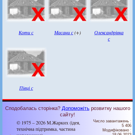
Коти с
Масани с
(+)
Олександрівка
с
Півці с
Сподобалась сторінка?
Допоможіть
розвитку нашого
сайту!
Число завантажень :
© 1975 – 2026 М.Жарких (ідея,
5 406
технічна підтримка, частина
Модифіковано :
18.06.2023