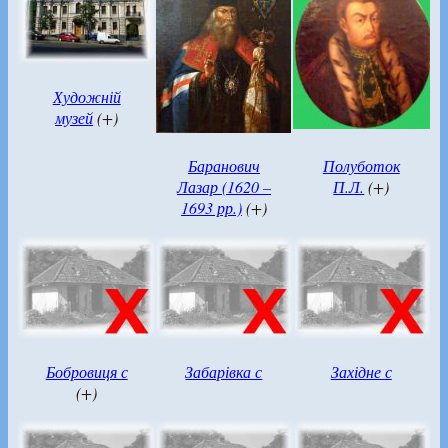
Художній
музей
(+)
Баранович
Полуботок
Лазар (1620 –
П.Л.
(+)
1693 рр.)
(+)
Бобровиця с
Забарівка с
Західне с
(+)