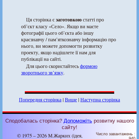
заготовкою
Ця сторінка є
статті про
об’єкт класу «Село». Якщо ви маєте
фотографії цього об’єкта або іншу
краєзнавчу / пам’яткознавчу інформацію про
нього, ви можете допомогти розвитку
проекту, якщо надішлете її нам для
публікації на сайті.
Для цього скористайтесь
формою
зворотнього зв’язку
.
Попередня сторінка
|
Вище
|
Наступна сторінка
Сподобалась сторінка?
Допоможіть
розвитку нашого
сайту!
Число завантажень :
© 1975 – 2026 М.Жарких (ідея,
940