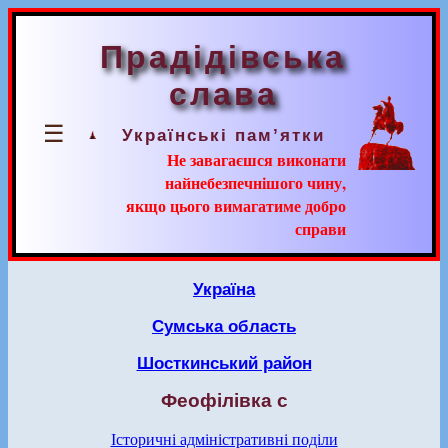
Прадідівська
слава
☰
Українські пам’ятки
Не завагаєшся виконати
найнебезпечнішого чину,
якщо цього вимагатиме добро
справи
Україна
Сумська область
Шосткинський район
Феофілівка с
Історичні адміністративні поділи