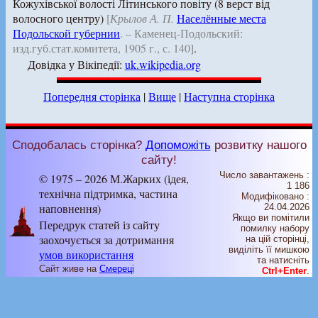
Кожухівської волості Літинського повіту (8 верст від
волосного центру)
[
Крылов А. П.
Населённые места
Подольской губернии
. – Каменец-Подольский:
изд.губ.стат.комитета, 1905 г., с. 140]
.
Довідка у Вікіпедії:
uk.wikipedia.org
Попередня сторінка
|
Вище
|
Наступна сторінка
Сподобалась сторінка?
Допоможіть
розвитку нашого
сайту!
Число завантажень :
© 1975 – 2026 М.Жарких (ідея,
1 186
технічна підтримка, частина
Модифіковано :
наповнення)
24.04.2026
Якщо ви помітили
Передрук статей із сайту
помилку набору
заохочується за дотримання
на цiй сторiнцi,
видiлiть її мишкою
умов використання
та натисніть
Сайт живе на
Смереці
Ctrl+Enter
.