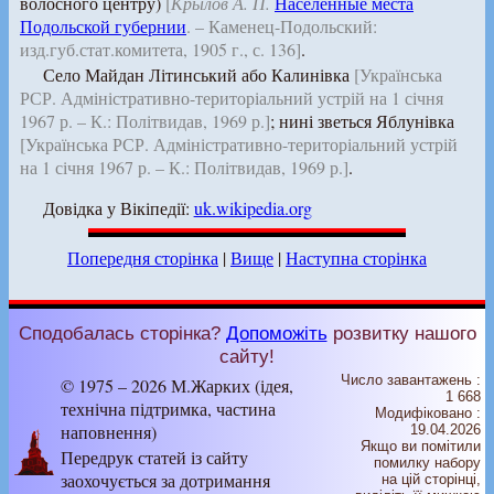
волосного центру)
[
Крылов А. П.
Населённые места
Подольской губернии
. – Каменец-Подольский:
изд.губ.стат.комитета, 1905 г., с. 136]
.
Село Майдан Літинський або Калинівка
[Українська
РСР. Адміністративно-територіальний устрій на 1 січня
1967 р. – К.: Політвидав, 1969 р.]
; нині зветься Яблунівка
[Українська РСР. Адміністративно-територіальний устрій
на 1 січня 1967 р. – К.: Політвидав, 1969 р.]
.
Довідка у Вікіпедії:
uk.wikipedia.org
Попередня сторінка
|
Вище
|
Наступна сторінка
Сподобалась сторінка?
Допоможіть
розвитку нашого
сайту!
Число завантажень :
© 1975 – 2026 М.Жарких (ідея,
1 668
технічна підтримка, частина
Модифіковано :
наповнення)
19.04.2026
Якщо ви помітили
Передрук статей із сайту
помилку набору
заохочується за дотримання
на цiй сторiнцi,