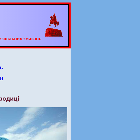
извольних змагань
ь
он
родиці