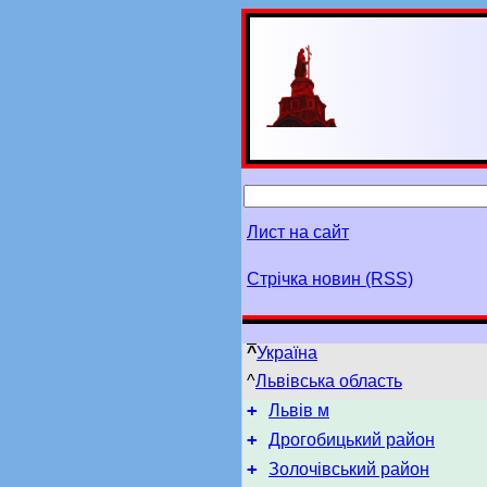
Лист на сайт
Стрічка новин (RSS)
^
Україна
^
Львівська область
+
Львів м
+
Дрогобицький район
+
Золочівський район