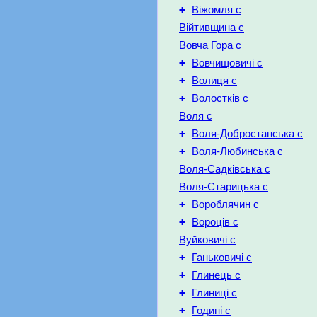
+
Віжомля с
Війтивщина с
Вовча Гора с
+
Вовчищовичі с
+
Волиця с
+
Волостків с
Воля с
+
Воля-Добростанська с
+
Воля-Любинська с
Воля-Садківська с
Воля-Старицька с
+
Вороблячин с
+
Вороців с
Вуйковичі с
+
Ганьковичі с
+
Глинець с
+
Глиниці с
+
Годині с