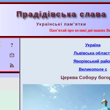
Прадідівська слава
Українські пам’ятки
Пам’ятай про великі дні наших В
?
Україна
Львівська област
Яворівський рай
Великополе с
Церква Собору бого