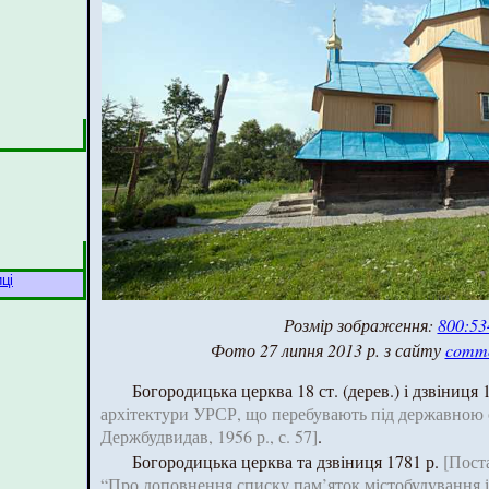
ці
Розмір зображення:
800:53
Фото 27 липня 2013 р. з сайту
commo
Богородицька церква 18 ст. (дерев.) і дзвіниця 1
архітектури УРСР, що перебувають під державною о
Держбудвидав, 1956 р., с. 57]
.
Богородицька церква та дзвіниця 1781 р.
[Пост
“Про доповнення списку пам’яток містобудування 