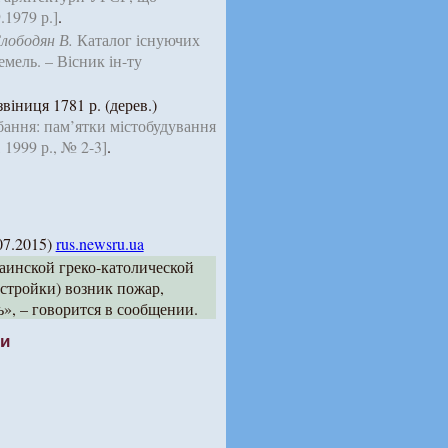
1979 р.]
.
лободян В.
Каталог існуючих
емель. – Вісник ін-ту
віниця 1781 р. (дерев.)
бання: пам’ятки містобудування
 1999 р., № 2-3]
.
07.2015)
rus.newsru.ua
аинской греко-католической
стройки) возник пожар,
», – говорится в сообщении.
ти