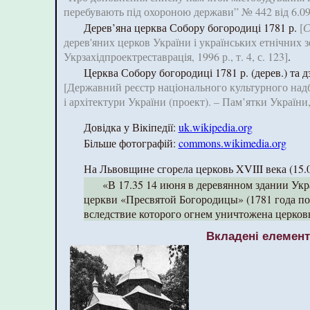
перебувають під охороною держави” № 442 від 6.09.
Дерев’яна церква Собору богородиці 1781 р.
[
С
дерев'яних церков України і українських етнічних з
Укрзахідпроектреставрація, 1996 р., т. 4, с. 123]
.
Церква Собору богородиці 1781 р. (дерев.) та дз
[Державний реєстр національного культурного над
і архітектури України (проект). – Пам’ятки України,
Довідка у Вікіпедії:
uk.wikipedia.org
Більше фотографій:
commons.wikimedia.org
На Львовщине сгорела церковь XVIII века (15.
«В 17.35 14 июня в деревянном здании Укр
церкви «Пресвятой Богородицы» (1781 года по
вследствие которого огнем уничтожена церковь
Вкладені елемен