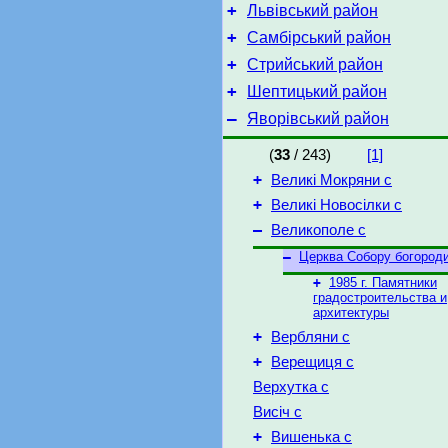
+
Львівський район
+
Самбірський район
+
Стрийський район
+
Шептицький район
–
Яворівський район
(
33
/ 243)
[1]
+
Великі Мокряни с
+
Великі Новосілки с
–
Великополе с
–
Церква Собору богороди
+
1985 г. Памятники
градостроительства и
архитектуры
+
Вербляни с
+
Верещиця с
Верхутка с
Висіч с
+
Вишенька с