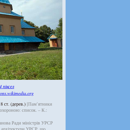
4 піксел
ns.wikimedia.org
8 ст. (дерев.)
[Пам’ятники
хороною: список. – К.:
анова Ради міністрів УРСР
і архітектури УРСР, що