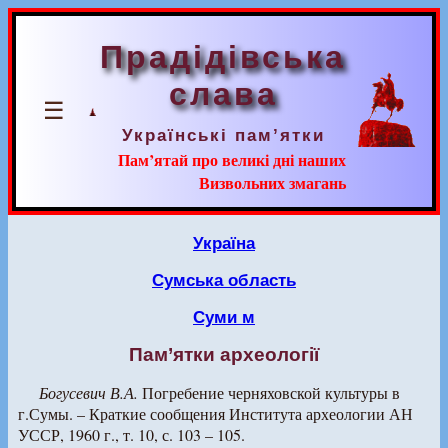
Прадідівська
слава
☰
Українські пам’ятки
Пам’ятай про великі дні наших
Визвольних змагань
Україна
Сумська область
Суми м
Пам’ятки археології
Богусевич В.А.
Погребение черняховской культуры в
г.Сумы. – Краткие сообщения Института археологии АН
УССР, 1960 г., т. 10, с. 103 – 105.