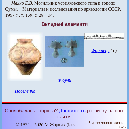
Махно Е.В.
Могильник черняховского типа в городе
Сумы. – Материалы и исследования по археологии СССР,
1967 г., т. 139, с. 28 – 34.
Вкладені елементи
Фортеця
(+)
Фібули
Поселення
Сподобалась сторінка?
Допоможіть
розвитку нашого
сайту!
Число завантажень :
© 1975 – 2026 М.Жарких (ідея,
626