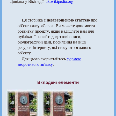
Довідка у Вікіпедії:
uk.wikipedia.org
незавершеною статтею
Ця сторінка є
про
об’єкт класу «Село». Ви можете допомогти
розвитку проекту, якщо надішлете нам для
публікації на сайті додаткові описи,
бібліографічні дані, посилання на інші
ресурси Інтернету, які стосуються даного
об’єкту.
Для цього скористайтесь
формою
зворотнього зв’язку
.
Вкладені елементи