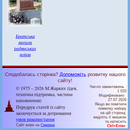
Братська
могила
радянських
воїнів
Сподобалась сторінка?
Допоможіть
розвитку нашого
сайту!
Число завантажень :
© 1975 – 2026 М.Жарких (ідея,
1 033
технічна підтримка, частина
Модифіковано :
наповнення)
27.07.2026
Якщо ви помітили
Передрук статей із сайту
помилку набору
заохочується за дотримання
на цiй сторiнцi,
видiлiть її мишкою
умов використання
та натисніть
Сайт живе на
Смереці
Ctrl+Enter
.