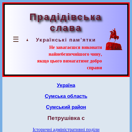
Прадідівська
слава
☰
Українські пам’ятки
Не завагаєшся виконати
найнебезпечнішого чину,
якщо цього вимагатиме добро
справи
Україна
Сумська область
Сумський район
Петрушівка с
Історичні адміністративні поділи