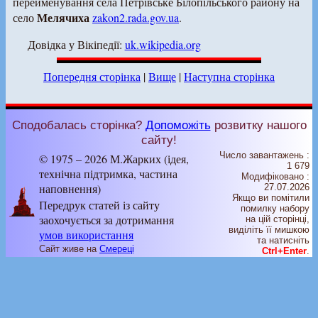
перейменування села Петрівське Білопільського району на
Мелячиха
село
zakon2.rada.gov.ua
.
Довідка у Вікіпедії:
uk.wikipedia.org
Попередня сторінка
|
Вище
|
Наступна сторінка
Сподобалась сторінка?
Допоможіть
розвитку нашого
сайту!
Число завантажень :
© 1975 – 2026 М.Жарких (ідея,
1 679
технічна підтримка, частина
Модифіковано :
наповнення)
27.07.2026
Якщо ви помітили
Передрук статей із сайту
помилку набору
заохочується за дотримання
на цiй сторiнцi,
видiлiть її мишкою
умов використання
та натисніть
Сайт живе на
Смереці
Ctrl+Enter
.