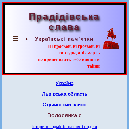
Прадідівська
слава
☰
Українські пам’ятки
Ні просьби, ні грозьби, ні
тортури, ані смерть
не приневолять тебе виявити
тайни
Україна
Львівська область
Стрийський район
Волосянка с
Історичні адміністративні поділи