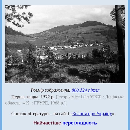
Розмір зображення:
800:524 піксел
Перша згадка: 1572 р.
[Історія міст і сіл УРСР : Львівська
область. – К. : ГРУРЕ, 1968 р.]
.
Список літератури – на сайті «
Знання про Україну
».
Найчастіше
переглядають