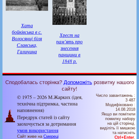
Xата
бойківська в с.
Хрест на
Волосянці біля
пам’ять про
Славська,
знесення
Галичина
панщини в
1848 р.
Сподобалась сторінка?
Допоможіть
розвитку нашого
сайту!
Число завантажень :
© 1975 – 2026 М.Жарких (ідея,
3 487
технічна підтримка, частина
Модифіковано :
наповнення)
14.08.2018
Якщо ви помітили
Передрук статей із сайту
помилку набору
заохочується за дотримання
на цiй сторiнцi,
видiлiть її мишкою
умов використання
та натисніть
Сайт живе на
Смереці
Ctrl+Enter
.