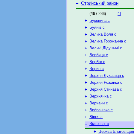
–
Стрийський район
(
46
/ 286)
[1]
+
Буковина с
+
Буянів с
+
Велика Воля с
+
Велика Горожанна с
+
Великі Дідушичі с
+
Вербиця с
+
Вербіж с
+
Верин с
+
Верхня Лукавиця с
+
Верхня Рожанка с
+
Верхня Стинава с
+
Верхнячка с
+
Верчани с
+
Вибранівка с
+
Вівня с
–
Вільхівці с
+
Церква Благовіщен