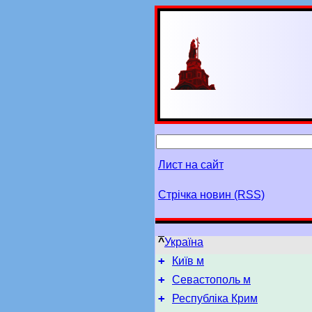
Лист на сайт
Стрічка новин (RSS)
^
Україна
+
Київ м
+
Севастополь м
+
Республіка Крим