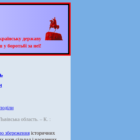
країнську державу
 у боротьбі за неї!
ь
н
 поділи
 Львівська область. – К. :
о збереження
історичних
х назв сільрад і населених