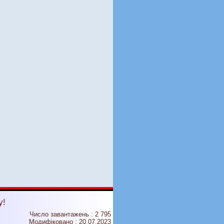
у!
Число завантажень : 2 795
Модифіковано :
20.07.2023