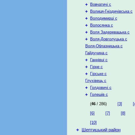
+
Вовчатичі с
+
Волиця-Гніздичівська с
+
Володимирці с
+
Волосянка с
+
Воля Задеревацька с
+
Воля-Довголуцька с
Воля-Облазницька с
Гайдучина с
+
Ганнівці с
+
Гірне с
+
Гірське с
Глухівець с
+
Голдовичі с
+
Голешів с
(
46
/ 286)
[3]
[
[6]
[7]
[8]
[10]
+
Шептицький район