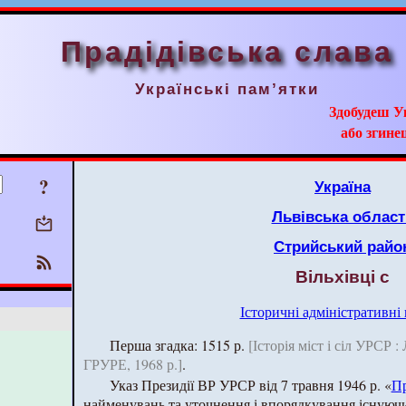
Прадідівська слава
Українські пам’ятки
Здобудеш У
або згинеш
?
Україна
Львівська област
Стрийський райо
Вільхівці с
Історичні адміністративні
Перша згадка: 1515 р.
[Історія міст і сіл УРСР :
ГРУРЕ, 1968 р.]
.
Указ Президії ВР УРСР від 7 травня 1946 р. «
Пр
найменувань та уточнення і впорядкування існуючи