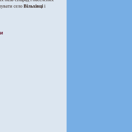
Вільхівці
енувати село
і
ти