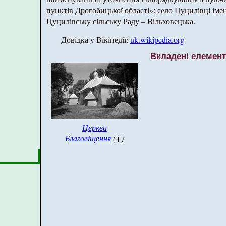
пунктів Дрогобицької області»: село Цуцилівці ім
Цуцилівську сільську Раду – Вільховецька.
Довідка у Вікіпедії:
uk.wikipedia.org
Вкладені елемен
Церква
Благовіщення
(+)