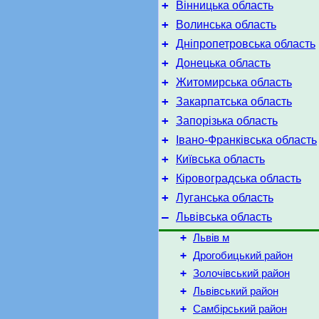
+
Вінницька область
+
Волинська область
+
Дніпропетровська область
+
Донецька область
+
Житомирська область
+
Закарпатська область
+
Запорізька область
+
Івано-Франківська область
+
Київська область
+
Кіровоградська область
+
Луганська область
–
Львівська область
+
Львів м
+
Дрогобицький район
+
Золочівський район
+
Львівський район
+
Самбірський район