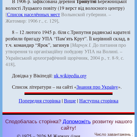
Трипутні
В 1906 р. зафіксована деревня
Бережницької
волості Луцького повіту (19 верст від волосного центру)
[
Список населённых мест
Волынской губернии. –
Житомир: 1906 г., с. 129]
.
8 – 12 лютого 1945 р. біля с.Трипутня радянські карателі
розбили бригаду УПА “Пам’ять Крут”. Її керівний склад, в
т.ч. командир “Ярок”, загинув
[
Марчук І.
До питання про
утворення та організаційну побудову УПА на Волині. –
Український археографічний щорічник, 2004 р., т. 8-9, с.
418]
.
Довідка у Вікіпедії:
uk.wikipedia.org
Список літератури – на сайті «
Знання про Україну
».
Попередня сторінка
|
Вище
|
Наступна сторінка
Сподобалась сторінка?
Допоможіть
розвитку нашого
сайту!
Число завантажень :
© 1975 – 2026 М.Жарких (ідея,