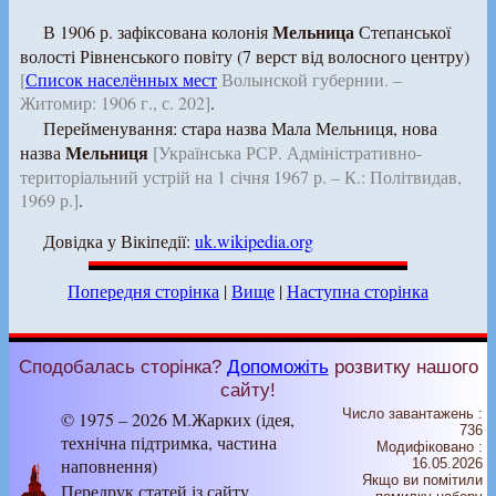
Мельница
В 1906 р. зафіксована колонія
Степанської
волості Рівненського повіту (7 верст від волосного центру)
[
Список населённых мест
Волынской губернии. –
Житомир: 1906 г., с. 202]
.
Перейменування: стара назва Мала Мельниця, нова
Мельниця
назва
[Українська РСР. Адміністративно-
територіальний устрій на 1 січня 1967 р. – К.: Політвидав,
1969 р.]
.
Довідка у Вікіпедії:
uk.wikipedia.org
Попередня сторінка
|
Вище
|
Наступна сторінка
Сподобалась сторінка?
Допоможіть
розвитку нашого
сайту!
Число завантажень :
© 1975 – 2026 М.Жарких (ідея,
736
технічна підтримка, частина
Модифіковано :
наповнення)
16.05.2026
Якщо ви помітили
Передрук статей із сайту