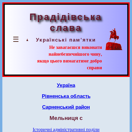
Прадідівська
слава
☰
Українські пам’ятки
Не завагаєшся виконати
найнебезпечнішого чину,
якщо цього вимагатиме добро
справи
Україна
Рівненська область
Сарненський район
Мельниця с
Історичні адміністративні поділи