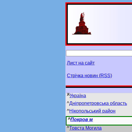
Лист на сайт
Стрічка новин (RSS)
^
Україна
^
Дніпропетровська область
^
Нікопольський район
^
Покров м
^
Товста Могила