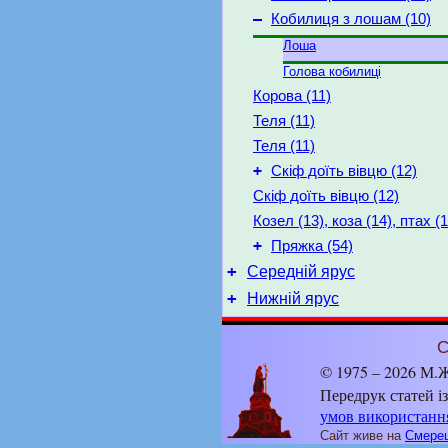
–
Кобилиця з лошам (10)
Лоша
Голова кобилиці
Корова (11)
Теля (11)
Теля (11)
+
Скіф доїть вівцю (12)
Скіф доїть вівцю (12)
Козел (13), коза (14), птах (1
+
Пряжка (54)
+
Середній ярус
+
Нижній ярус
С
© 1975 – 2026 М.Ж
Передрук статей і
умов використанн
Сайт живе на
Смерец