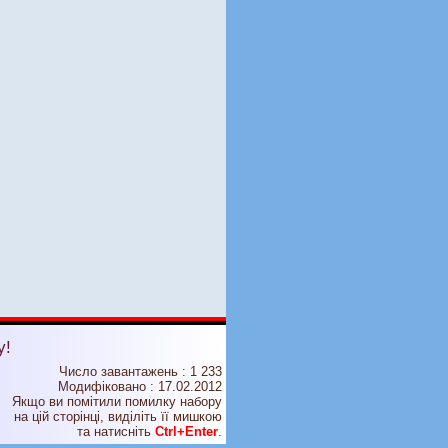
у!
Число завантажень : 1 233
Модифіковано :
17.02.2012
Якщо ви помітили помилку набору
на цiй сторiнцi, видiлiть її мишкою
та натисніть
Ctrl+Enter
.