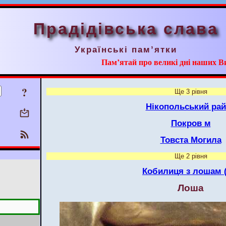
Прадідівська слава
Українські пам’ятки
Пам’ятай про великі дні наших В
?
Ще 3 рівня
Нікопольський ра
Покров м
Товста Могила
Ще 2 рівня
Кобилиця з лошам (
Лоша