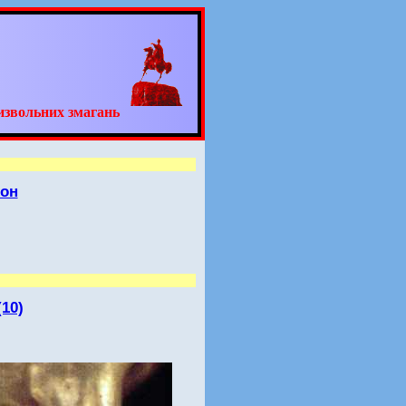
извольних змагань
йон
10)