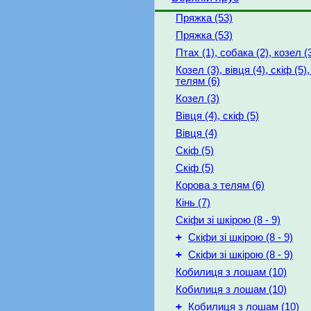
Пряжка (53)
Пряжка (53)
Птах (1), собака (2), козел (
Козел (3), вівця (4), скіф (5)
телям (6)
Козел (3)
Вівця (4), скіф (5)
Вівця (4)
Скіф (5)
Скіф (5)
Корова з телям (6)
Кінь (7)
Скіфи зі шкірою (8 - 9)
+
Скіфи зі шкірою (8 - 9)
+
Скіфи зі шкірою (8 - 9)
Кобилиця з лошам (10)
Кобилиця з лошам (10)
+
Кобилиця з лошам (10)