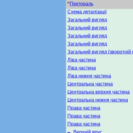
^
Пектораль
Схема деталізації
Загальний вигляд
Загальний вигляд
Загальний вигляд
Загальний вигляд
Загальний вигляд (зворотній б
Ліва частина
Ліва частина
Ліва нижня частина
Центральна частина
Центральна верхня частина
Центральна нижня частина
Права частина
Права частина
Права частина
–
Верхній ярус