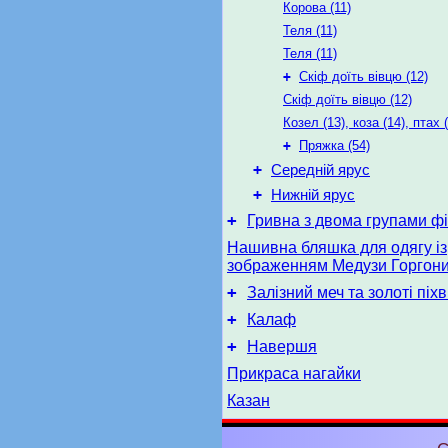
Корова (11)
Теля (11)
Теля (11)
+
Скіф доїть вівцю (12)
Скіф доїть вівцю (12)
Козел (13), коза (14), птах 
+
Пряжка (54)
+
Середній ярус
+
Нижній ярус
+
Гривна з двома групами фі
Нашивна бляшка для одягу із
зображенням Медузи Горгон
+
Залізний меч та золоті піх
+
Калаф
+
Навершя
Прикраса нагайки
Казан