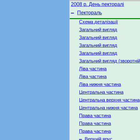
2008 р. День пекторалі
–
Пектораль
Схема деталізації
Загальний вигляд
Загальний вигляд
Загальний вигляд
Загальний вигляд
Загальний вигляд (зворотній
Ліва частина
Ліва частина
Ліва нижня частина
Центральна частина
Центральна верхня частина
Центральна нижня частина
Права частина
Права частина
Права частина
–
Верхній ярус