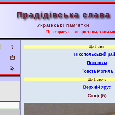
Прадідівська слава
Українські пам’ятки
Про справу не говори з тим, з ким мо
?
Ще 3 рівня
Нікопольський ра
Покров м
Товста Могила
Ще 1 рівень
Верхній ярус
Скіф (5)