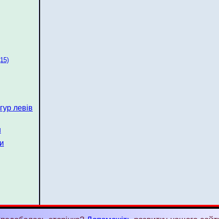
(15)
гур левів
и
ви