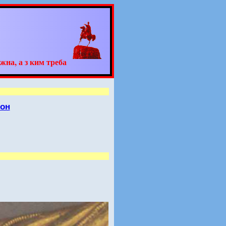
жна, а з ким треба
йон