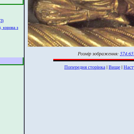
(3)
), корова з
Розмір зображення:
574:65
Попередня сторінка
|
Вище
|
Наст