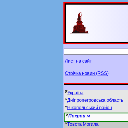
Лист на сайт
Стрічка новин (RSS)
^
Україна
^
Дніпропетровська область
^
Нікопольський район
^
Покров м
^
Товста Могила