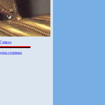
7 піксел
упна сторінка