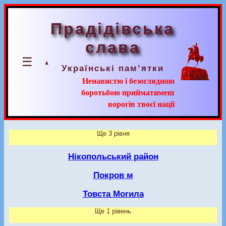
Прадідівська
слава
☰
Українські пам’ятки
Ненавистю і безоглядною
боротьбою прийматимеш
ворогів твоєї нації
Ще 3 рівня
Нікопольський район
Покров м
Товста Могила
Ще 1 рівень