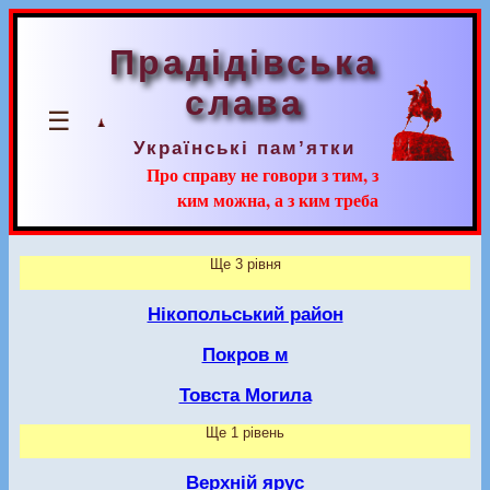
Прадідівська
слава
☰
Українські пам’ятки
Про справу не говори з тим, з
ким можна, а з ким треба
Ще 3 рівня
Нікопольський район
Покров м
Товста Могила
Ще 1 рівень
Верхній ярус