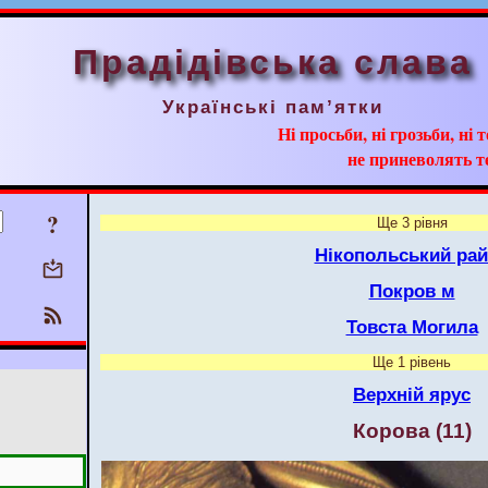
Прадідівська слава
Українські пам’ятки
Ні просьби, ні грозьби, ні 
не приневолять т
?
Ще 3 рівня
Нікопольський ра
Покров м
Товста Могила
Ще 1 рівень
Верхній ярус
Корова (11)