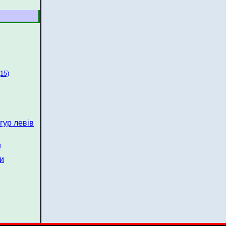
(15)
гур левів
и
ви