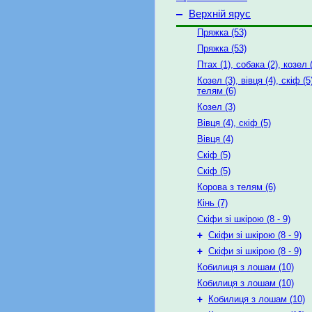
–
Верхній ярус
Пряжка (53)
Пряжка (53)
Птах (1), собака (2), козел 
Козел (3), вівця (4), скіф (5
телям (6)
Козел (3)
Вівця (4), скіф (5)
Вівця (4)
Скіф (5)
Скіф (5)
Корова з телям (6)
Кінь (7)
Скіфи зі шкірою (8 - 9)
+
Скіфи зі шкірою (8 - 9)
+
Скіфи зі шкірою (8 - 9)
Кобилиця з лошам (10)
Кобилиця з лошам (10)
+
Кобилиця з лошам (10)