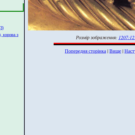
(3)
), корова з
Розмір зображення:
1207:12
Попередня сторінка
|
Вище
|
Наст