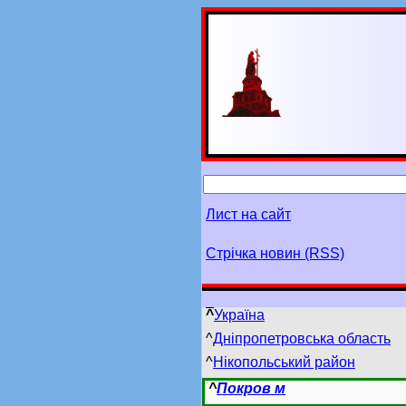
Лист на сайт
Стрічка новин (RSS)
^
Україна
^
Дніпропетровська область
^
Нікопольський район
^
Покров м