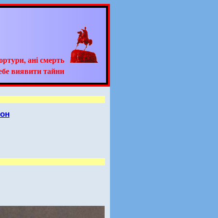
тортури, ані смерть
ебе виявити тайни
йон