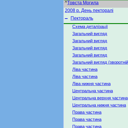
^
Товста Могила
2008 р. День пекторалі
–
Пектораль
Схема деталізації
Загальний вигляд
Загальний вигляд
Загальний вигляд
Загальний вигляд
Загальний вигляд (зворотній
Ліва частина
Ліва частина
Ліва нижня частина
Центральна частина
Центральна верхня частина
Центральна нижня частина
Права частина
Права частина
Права частина