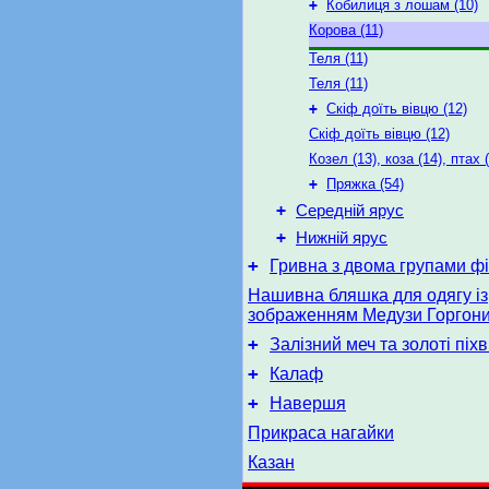
+
Кобилиця з лошам (10)
Корова (11)
Теля (11)
Теля (11)
+
Скіф доїть вівцю (12)
Скіф доїть вівцю (12)
Козел (13), коза (14), птах 
+
Пряжка (54)
+
Середній ярус
+
Нижній ярус
+
Гривна з двома групами фі
Нашивна бляшка для одягу із
зображенням Медузи Горгон
+
Залізний меч та золоті піх
+
Калаф
+
Навершя
Прикраса нагайки
Казан