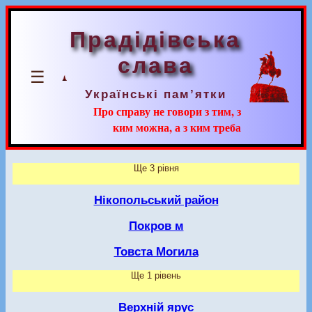
Прадідівська
слава
☰
Українські пам’ятки
Про справу не говори з тим, з
ким можна, а з ким треба
Ще 3 рівня
Нікопольський район
Покров м
Товста Могила
Ще 1 рівень
Верхній ярус