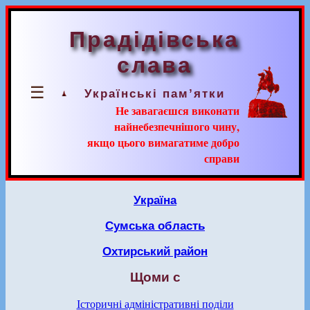
Прадідівська
слава
☰
Українські пам’ятки
Не завагаєшся виконати
найнебезпечнішого чину,
якщо цього вимагатиме добро
справи
Україна
Сумська область
Охтирський район
Щоми с
Історичні адміністративні поділи