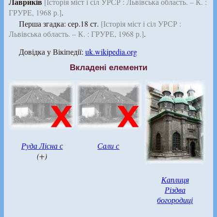
Лавриків
[Історія міст і сіл УРСР : Львівська область. – К. :
ГРУРЕ, 1968 р.]
.
Перша згадка: сер.18 ст.
[Історія міст і сіл УРСР :
Львівська область. – К. : ГРУРЕ, 1968 р.]
.
Довідка у Вікіпедії:
uk.wikipedia.org
Вкладені елементи
Руда Лісна с
Сали с
(+)
Каплиця
Різдва
богородиці