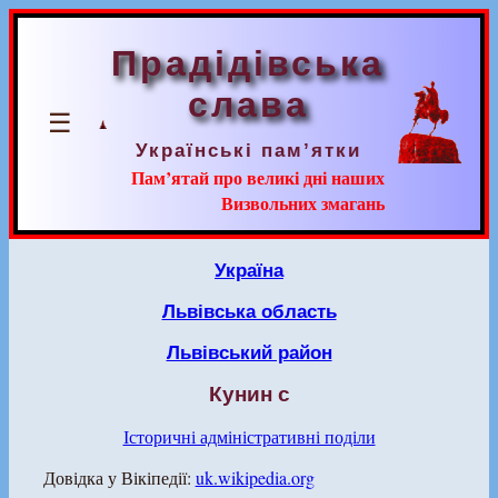
Прадідівська
слава
☰
Українські пам’ятки
Пам’ятай про великі дні наших
Визвольних змагань
Україна
Львівська область
Львівський район
Кунин с
Історичні адміністративні поділи
Довідка у Вікіпедії:
uk.wikipedia.org