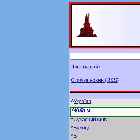
Лист на сайт
Стрічка новин (RSS)
^
Україна
^
Київ м
^
Сучасний Київ
^
Вулиці
^
В