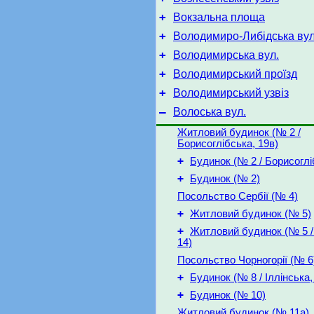
+
Вокзальна площа
+
Володимиро-Либідська вул
+
Володимирська вул.
+
Володимирський проїзд
+
Володимирський узвіз
–
Волоська вул.
Житловий будинок (№ 2 /
Борисоглібська, 19в)
+
Будинок (№ 2 / Борисоглі
+
Будинок (№ 2)
Посольство Сербії (№ 4)
+
Житловий будинок (№ 5)
+
Житловий будинок (№ 5 / 
14)
Посольство Чорногорії (№ 6
+
Будинок (№ 8 / Іллінська,
+
Будинок (№ 10)
Житловий будинок (№ 11а)