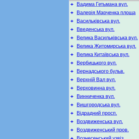
+
Вадима Гетьмана вул.
+
Валерія Марченка площа
+
Васильківська вул.
+
Введенська вул.
+
Велика Васильківська вул.
+
Велика Житомирська вул.
+
Велика Китаївська вул.
+
Вербицького вул.
+
Вернадського бульв.
+
Верхній Вал вул.
+
Верховинна вул.
+
Винниченка вул.
+
Вишгородська вул.
+
Відрадний просп.
+
Воздвиженська вул.
+
Воздвиженський пров.
+
Вознесенський узвіз