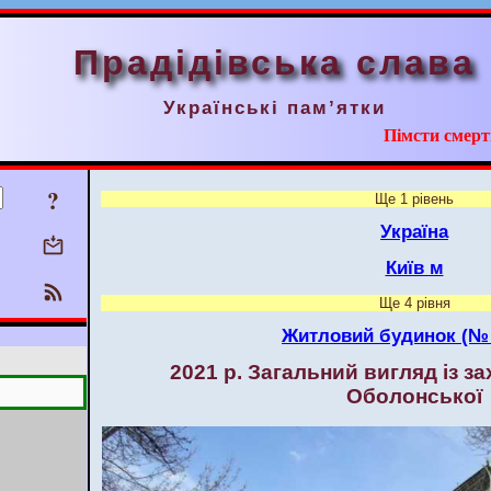
Прадідівська слава
Українські пам’ятки
Пімсти смерт
?
Ще 1 рівень
Україна
Київ м
Ще 4 рівня
Житловий будинок (№ 
2021 р. Загальний вигляд із за
Оболонської