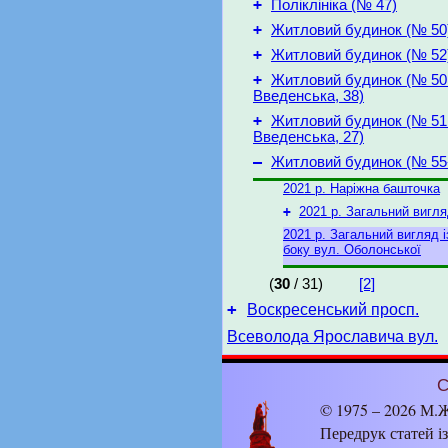
+
Поліклініка (№ 47)
+
Житловий будинок (№ 50
+
Житловий будинок (№ 52
+
Житловий будинок (№ 50 
Введенська, 38)
+
Житловий будинок (№ 51 
Введенська, 27)
–
Житловий будинок (№ 55
2021 р. Наріжна башточка
+
2021 р. Загальний вигляд
2021 р. Загальний вигляд і
боку вул. Оболонської
(
30
/ 31)
[2]
+
Воскресенський просп.
Всеволода Ярославича вул.
С
© 1975 – 2026 М.Ж
Передрук статей і