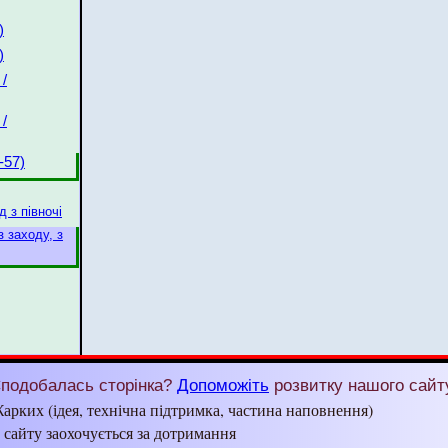
)
)
/
/
-57)
 з півночі
з заходу, з
подобалась сторінка?
Допоможіть
розвитку нашого сайт
арких (ідея, технічна підтримка, частина наповнення)
з сайту заохочується за дотримання