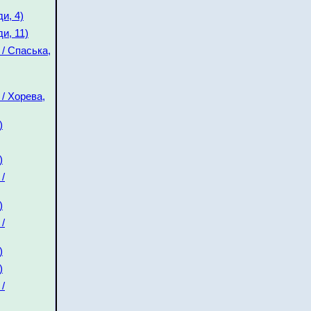
и, 4)
и, 11)
/ Спаська,
/ Хорева,
)
)
/
)
/
)
)
/