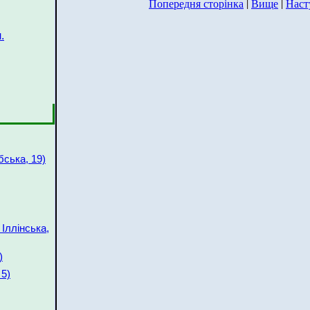
Попередня сторінка
|
Вище
|
Наст
.
бська, 19)
Іллінська,
)
 5)