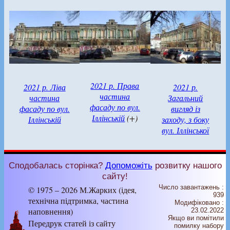
2021 р. Права
2021 р. Ліва
2021 р.
частина
частина
Загальний
фасаду по вул.
фасаду по вул.
вигляд із
Іллінській
(+)
Іллінській
заходу, з боку
вул. Іллінської
Сподобалась сторінка?
Допоможіть
розвитку нашого
сайту!
Число завантажень :
© 1975 – 2026 М.Жарких (ідея,
939
технічна підтримка, частина
Модифіковано :
наповнення)
23.02.2022
Якщо ви помітили
Передрук статей із сайту
помилку набору