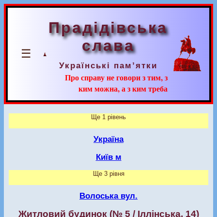
Прадідівська
слава
☰
Українські пам’ятки
Про справу не говори з тим, з
ким можна, а з ким треба
Ще 1 рівень
Україна
Київ м
Ще 3 рівня
Волоська вул.
Житловий будинок (№ 5 / Іллінська, 14)