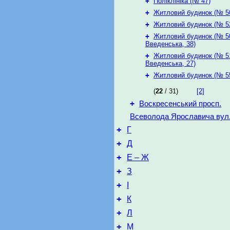
+
Поліклініка (№ 47)
+
Житловий будинок (№ 5
+
Житловий будинок (№ 5
+
Житловий будинок (№ 50
Введенська, 38)
+
Житловий будинок (№ 51
Введенська, 27)
+
Житловий будинок (№ 55
(
22
/ 31)
[2]
+
Воскресенський просп.
Всеволода Ярославича вул
+
Г
+
Д
+
Е – Ж
+
З
+
І
+
К
+
Л
+
М