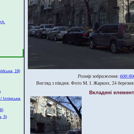
ул.
ібська, 19)
Розмір зображення:
600:80
Вигляд з півдня. Фото М. І. Жарких, 24 березня
Вкладені елемен
)
 Іллінська,
6)
, 5)