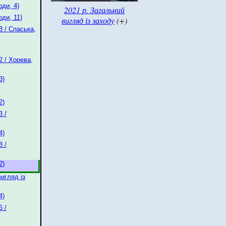
ди, 4)
2021 р. Загальний
ди, 11)
вигляд із заходу
(+)
 / Спаська,
 / Хорева,
3)
2)
 /
4)
 /
2)
игляд із
4)
 /