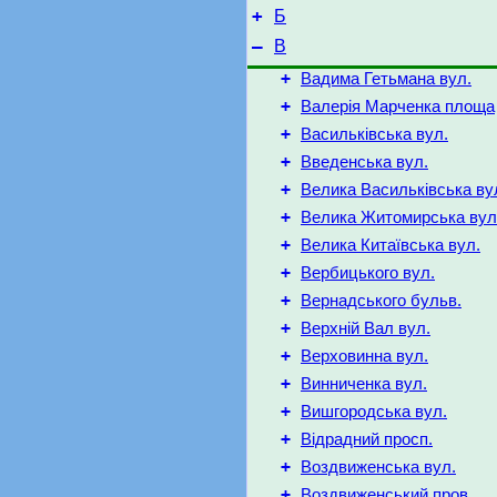
+
Б
–
В
+
Вадима Гетьмана вул.
+
Валерія Марченка площа
+
Васильківська вул.
+
Введенська вул.
+
Велика Васильківська ву
+
Велика Житомирська вул
+
Велика Китаївська вул.
+
Вербицького вул.
+
Вернадського бульв.
+
Верхній Вал вул.
+
Верховинна вул.
+
Винниченка вул.
+
Вишгородська вул.
+
Відрадний просп.
+
Воздвиженська вул.
+
Воздвиженський пров.