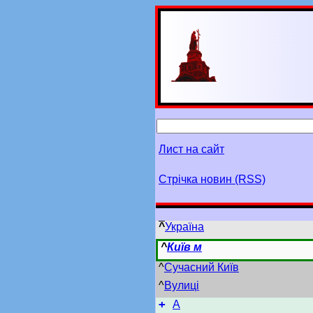
Лист на сайт
Стрічка новин (RSS)
^
Україна
^
Київ м
^
Сучасний Київ
^
Вулиці
+
А