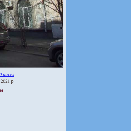
0 піксел
 2021 р.
ти