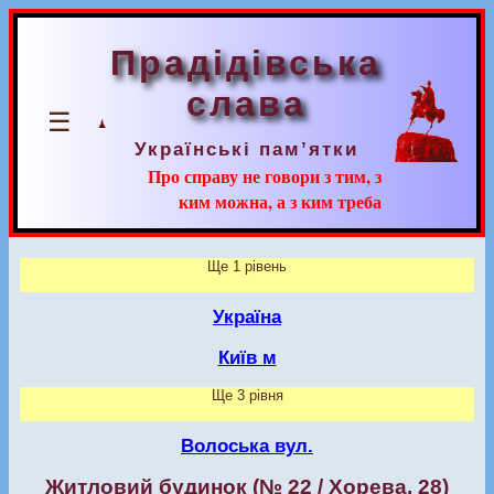
Прадідівська
слава
☰
Українські пам’ятки
Про справу не говори з тим, з
ким можна, а з ким треба
Ще 1 рівень
Україна
Київ м
Ще 3 рівня
Волоська вул.
Житловий будинок (№ 22 / Хорева, 28)