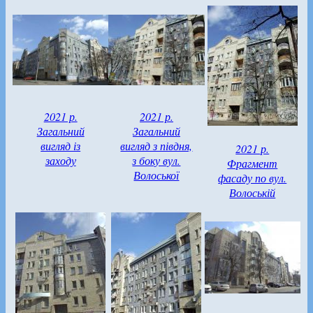
2021 р.
2021 р.
Загальний
Загальний
вигляд із
вигляд з півдня,
2021 р.
заходу
з боку вул.
Фрагмент
Волоської
фасаду по вул.
Волоській