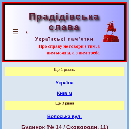
Прадідівська
слава
☰
Українські пам’ятки
Про справу не говори з тим, з
ким можна, а з ким треба
Ще 1 рівень
Україна
Київ м
Ще 3 рівня
Волоська вул.
Будинок (№ 14 / Сковороди, 11)