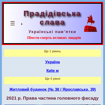
Прадідівська
слава
☰
Українські пам’ятки
Пімсти смерть великих лицарів
Ще 1 рівень
Україна
Київ м
Ще 4 рівня
Житловий будинок (№ 38 / Ярославська, 39)
2021 р. Права частина головного фасаду